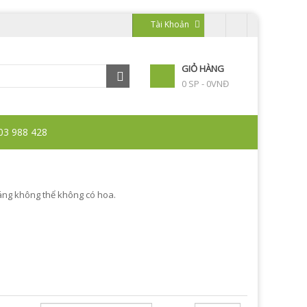
Tài Khoản
GIỎ HÀNG
0 SP - 0VNĐ
03 988 428
ráng không thể không có hoa.