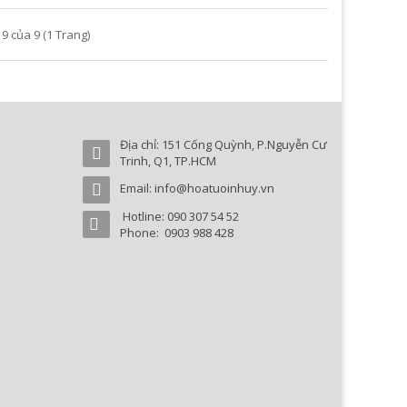
 9 của 9 (1 Trang)
Địa chỉ: 151 Cống Quỳnh, P.Nguyễn Cư
Trinh, Q1, TP.HCM
Email: info@hoatuoinhuy.vn
Hotline: 090 307 54 52
Phone: 0903 988 428