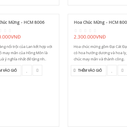
Chúc Mừng - HCM 8006
Hoa Chúc Mừng - HCM 80
0.000VNĐ
2.300.000VNĐ
ng nổi trội của Lan kết hợp với
Hoa chúc mừng gồm Đại Cát Đại
ỏ may mắn của Hồng Môn là
có hoa hướng dương và hoa ly, 
à ý nghĩa nhất để tặng nh..
chúc may mắn và thành công..
M VÀO GIỎ
THÊM VÀO GIỎ