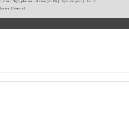
|
|
|
n mãi
Ngày phụ nữ việt nam (20/10)
Ngày nhà giáo
Hoa tết
|
 Boniva
View all