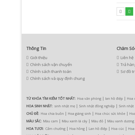
Thông Tin
Chăm Só
Giới thiệu
Liên hệ
Chính sách vận chuyển
Trả hàn
Chính sách thanh toán
Sơ đồ t
Chính sách và quy định chung
|
|
TỪ KHÓA TÌM KIẾM TỐT NHẤT:
Hoa văn phòng
lan hồ điệp
Hoa 
|
|
HOA SINH NHẬT:
sinh nhật mẹ
Sinh nhật đồng nghiệp
Sinh nhật
|
|
|
CHỦ ĐỀ:
Hoa chia buồn
Hoa giáng sinh
Hoa chúc sức khỏe
Hoa
|
|
|
MÀU SẮC:
Màu cam
Màu xanh lá cây
Màu đỏ
Màu xanh dương
|
|
|
|
HOA TƯƠI:
Cẩm chướng
Hoa hồng
Lan hồ điệp
Hoa cúc
Hoa 