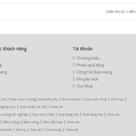
Hiển thị từ 1 đến
c Khách Hàng
Tài Khoản
Thương hiệu
g
Phiếu quà tặng
rang
Cộng Tác Bán Hàng
Khuyến mãi
Our Blog
|
|
|
|
|
|
cưới
Hoa chúc mừng
Hoa tình yêu
Bó hoa tươi
Hoa sinh nhật
Giỏ hoa
|
|
 người yêu
Sinh nhật OX ,BX
View all
|
|
|
|
 mừng tốt nghiệp
Hoa sinh nhật
Hoa tặng mẹ
Hoa tặng mẹ
View all
|
|
|
|
Màu trắng
Màu vàng
Màu kết hợp
View all
|
|
|
|
loa kèn
Hoa ly
Hoa sen
Hoa tulip
View all