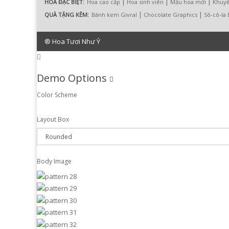
|
|
|
HOA ĐẶC BIỆT:
Hoa cao cấp
Hoa sinh viên
Mẫu hoa mới
Khuyế
|
|
QUÀ TẶNG KÈM:
Bánh kem Givral
Chocolate Graphics
Sô-cô-la
® Hoa Tươi Như Ý
Demo Options
Color Scheme
Layout Box
Body Image