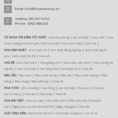
Email: info@hoatuoinhuy.vn
Hotline: 090 307 54 52
Phone: 0903 988 428
|
|
|
TỪ KHÓA TÌM KIẾM TỐT NHẤT:
Hoa văn phòng
lan hồ điệp
Hoa cưới
Hoa
|
|
|
|
|
chúc mừng
Hoa tình yêu
Bó hoa tươi
Hoa sinh nhật
Giỏ hoa
|
|
HOA SINH NHẬT:
sinh nhật mẹ
Sinh nhật đồng nghiệp
Sinh nhật người
|
|
yêu
Sinh nhật OX ,BX
View all
|
|
|
CHỦ ĐỀ:
Hoa chia buồn
Hoa giáng sinh
Hoa chúc sức khỏe
Hoa mừng tốt
|
|
|
|
nghiệp
Hoa sinh nhật
Hoa tặng mẹ
Hoa tặng mẹ
View all
|
|
|
|
MÀU SẮC:
Màu cam
Màu xanh lá cây
Màu đỏ
Màu xanh dương
Màu
|
|
|
trắng
Màu vàng
Màu kết hợp
View all
|
|
|
|
HOA TƯƠI:
Cẩm chướng
Hoa hồng
Lan hồ điệp
Hoa cúc
Hoa loa
|
|
|
|
kèn
Hoa ly
Hoa sen
Hoa tulip
View all
|
|
|
HOA ĐẶC BIỆT:
Hoa cao cấp
Hoa sinh viên
Mẫu hoa mới
Khuyến
|
|
|
mãi
Ngày phụ nữ việt nam (20/10)
Ngày nhà giáo
Hoa tết
|
|
QUÀ TẶNG KÈM:
Bánh kem Givral
Chocolate Graphics
Sô-cô-la