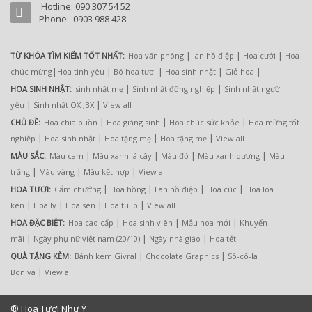
Hotline: 090 307 54 52
Phone: 0903 988 428
|
|
|
TỪ KHÓA TÌM KIẾM TỐT NHẤT:
Hoa văn phòng
lan hồ điệp
Hoa cưới
Hoa
|
|
|
|
|
chúc mừng
Hoa tình yêu
Bó hoa tươi
Hoa sinh nhật
Giỏ hoa
|
|
HOA SINH NHẬT:
sinh nhật mẹ
Sinh nhật đồng nghiệp
Sinh nhật người
|
|
yêu
Sinh nhật OX ,BX
View all
|
|
|
CHỦ ĐỀ:
Hoa chia buồn
Hoa giáng sinh
Hoa chúc sức khỏe
Hoa mừng tốt
|
|
|
|
nghiệp
Hoa sinh nhật
Hoa tặng mẹ
Hoa tặng mẹ
View all
|
|
|
|
MÀU SẮC:
Màu cam
Màu xanh lá cây
Màu đỏ
Màu xanh dương
Màu
|
|
|
trắng
Màu vàng
Màu kết hợp
View all
|
|
|
|
HOA TƯƠI:
Cẩm chướng
Hoa hồng
Lan hồ điệp
Hoa cúc
Hoa loa
|
|
|
|
kèn
Hoa ly
Hoa sen
Hoa tulip
View all
|
|
|
HOA ĐẶC BIỆT:
Hoa cao cấp
Hoa sinh viên
Mẫu hoa mới
Khuyến
|
|
|
mãi
Ngày phụ nữ việt nam (20/10)
Ngày nhà giáo
Hoa tết
|
|
QUÀ TẶNG KÈM:
Bánh kem Givral
Chocolate Graphics
Sô-cô-la
|
Boniva
View all
® Hoa Tươi Như Ý