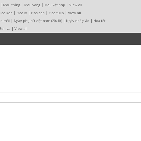
|
|
|
|
Màu trắng
Màu vàng
Màu kết hợp
View all
|
|
|
|
loa kèn
Hoa ly
Hoa sen
Hoa tulip
View all
|
|
|
n mãi
Ngày phụ nữ việt nam (20/10)
Ngày nhà giáo
Hoa tết
|
 Boniva
View all