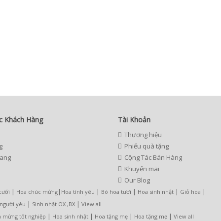
c Khách Hàng
Tài Khoản
Thương hiệu
g
Phiếu quà tặng
rang
Cộng Tác Bán Hàng
Khuyến mãi
Our Blog
|
|
|
|
|
|
cưới
Hoa chúc mừng
Hoa tình yêu
Bó hoa tươi
Hoa sinh nhật
Giỏ hoa
|
|
 người yêu
Sinh nhật OX ,BX
View all
|
|
|
|
 mừng tốt nghiệp
Hoa sinh nhật
Hoa tặng mẹ
Hoa tặng mẹ
View all