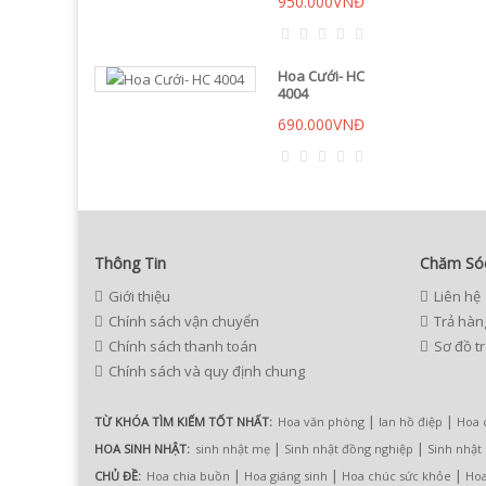
950.000VNĐ
Hoa Cưới- HC
4004
690.000VNĐ
Thông Tin
Chăm Só
Giới thiệu
Liên hệ
Chính sách vận chuyển
Trả hàn
Chính sách thanh toán
Sơ đồ t
Chính sách và quy định chung
|
|
TỪ KHÓA TÌM KIẾM TỐT NHẤT:
Hoa văn phòng
lan hồ điệp
Hoa 
|
|
HOA SINH NHẬT:
sinh nhật mẹ
Sinh nhật đồng nghiệp
Sinh nhật
|
|
|
CHỦ ĐỀ:
Hoa chia buồn
Hoa giáng sinh
Hoa chúc sức khỏe
Hoa