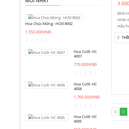
MỚI NHẤT
3.00
Bình 
nhân t
Hoa Chúc Mừng - HCM 8002
mẫu ho
1.350.000VNĐ
THÊ
Hoa Cưới- HC
4007
770.000VNĐ
Hoa Cưới- HC
4006
1.700.000VNĐ
Hoa Cưới- HC
4005