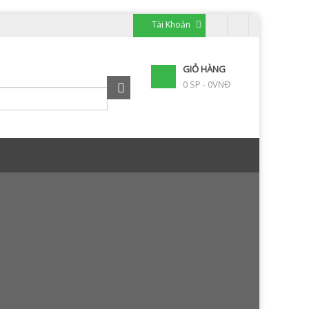
Tài Khoản
GIỎ HÀNG
0 SP - 0VNĐ