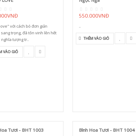
 LOVE
Ngọc Ngà
000VNĐ
550.000VNĐ
love" với cách bó đơn giản
..
sang trọng, đã tôn vinh lên hết
THÊM VÀO GIỎ
 nghĩa tượng tr..
M VÀO GIỎ
Hoa Tươi - BHT 1003
Bình Hoa Tươi - BHT 1004