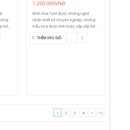
1.200.000VNĐ
hệ
Bình Hoa Tươi được những nghệ
những
nhân thiết kế chuyên nghiệp, những
p bố..
mẫu hoa được tính toán, sắp xếp bố..
THÊM VÀO GIỎ
1
2
3
4
>
>|