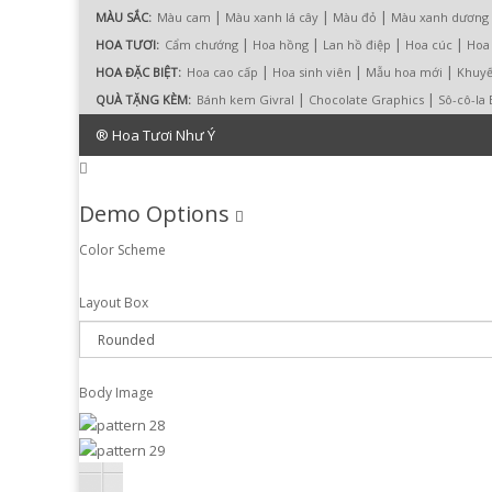
|
|
|
MÀU SẮC:
Màu cam
Màu xanh lá cây
Màu đỏ
Màu xanh dương
|
|
|
|
HOA TƯƠI:
Cẩm chướng
Hoa hồng
Lan hồ điệp
Hoa cúc
Hoa 
|
|
|
HOA ĐẶC BIỆT:
Hoa cao cấp
Hoa sinh viên
Mẫu hoa mới
Khuyế
|
|
QUÀ TẶNG KÈM:
Bánh kem Givral
Chocolate Graphics
Sô-cô-la
® Hoa Tươi Như Ý
Demo Options
Color Scheme
Layout Box
Body Image