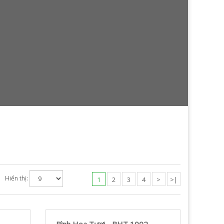
Hiển thị:
1
2
3
4
>
>|