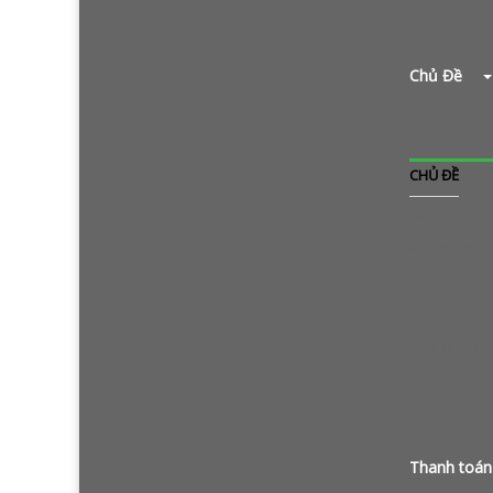
Chủ Đề
CHỦ ĐỀ
Hoa Sinh Nh
Hoa chúc m
Hoa Chia B
Hoa Giáng S
Hoa Tình Yê
Thanh toán