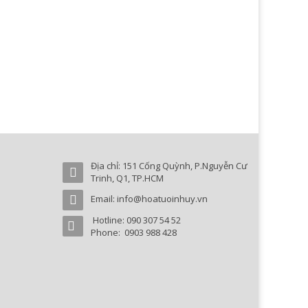
Địa chỉ: 151 Cống Quỳnh, P.Nguyễn Cư
Trinh, Q1, TP.HCM
Email: info@hoatuoinhuy.vn
Hotline: 090 307 54 52
Phone: 0903 988 428